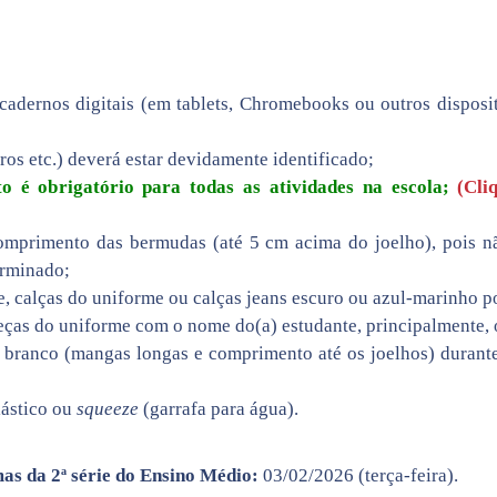
cadernos digitais (em tablets, Chromebooks ou outros disposit
vros etc.) deverá estar devidamente identificado;
o é obrigatório para todas as atividades na escola;
(Cli
comprimento das bermudas (até 5 cm acima do joelho), pois 
erminado;
 calças do uniforme ou calças jeans escuro ou azul-marinho po
ças do uniforme com o nome do(a) estudante, principalmente, 
o branco (mangas longas e comprimento até os joelhos) durante
lástico ou
squeeze
(garrafa para água).
mas da 2ª série do Ensino Médio:
03/02/2026 (terça-feira).