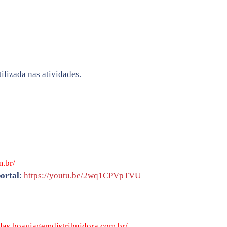
ilizada nas atividades.
m.br/
portal
:
https://youtu.be/2wq1CPVpTVU
olas.boaviagemdistribuidora.com.br/