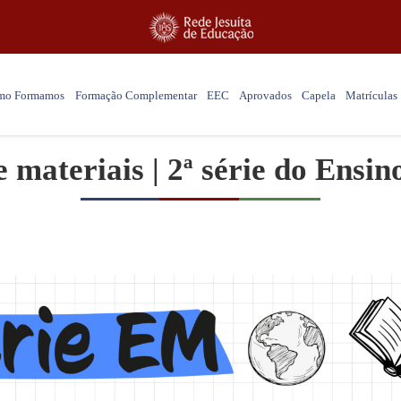
mo Formamos
Formação Complementar
EEC
Aprovados
Capela
Matrículas
e materiais | 2ª série do Ensi