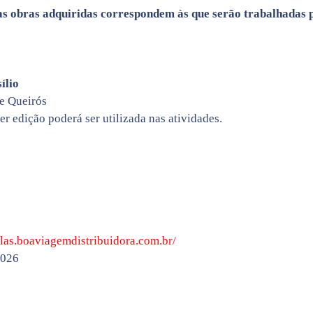
as obras adquiridas correspondem às que serão trabalhadas 
ílio
de Queirós
er edição poderá ser utilizada nas atividades.
olas.boaviagemdistribuidora.com.br/
2026