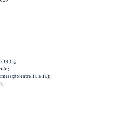
2026
o 140 g;
rido;
umeração entre 10 e 16);
a;
;