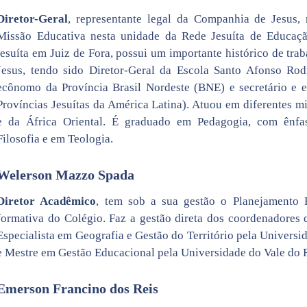
Diretor-Geral
, representante legal da Companhia de Jesus,
Missão Educativa nesta unidade da Rede Jesuíta de Educaç
jesuíta em Juiz de Fora, possui um importante histórico de tr
Jesus, tendo sido Diretor-Geral da Escola Santo Afonso Rod
ecônomo da Província Brasil Nordeste (BNE) e secretário e
Províncias Jesuítas da América Latina). Atuou em diferentes m
e da África Oriental. É graduado em Pedagogia, com ênfa
Filosofia e em Teologia.
Welerson Mazzo Spada
Diretor Acadêmico
, tem sob a sua gestão o Planejamento 
formativa do Colégio. Faz a gestão direta dos coordenadores 
Especialista em Geografia e Gestão do Território pela Universi
e Mestre em Gestão Educacional pela Universidade do Vale do R
Emerson Francino dos Reis