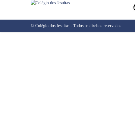
©
Colégio dos Jesuítas
- Todos os direitos reservados