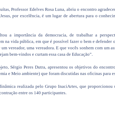
suítas, Professor Edelves Rosa Luna, abriu o encontro agradece
esus, por excelência, é um lugar de abertura para o conhecim
ltou a importância da democracia, de trabalhar a perspect
m na vida pública, em que é possível fazer o bem e defender o
er um vereador, uma vereadora. E que vocês sonhem com um as
Sejam bem-vindos e curtam essa casa de Educação”.
eto, Sérgio Peres Dutra, apresentou os objetivos do encontr
mia e Meio ambiente) que foram discutidas nas oficinas para es
nâmica realizada pelo Grupo InaciArtes, que proporcionou u
ontração entre os 140 participantes.