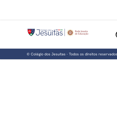
©
Colégio dos Jesuítas
- Todos os direitos reservado