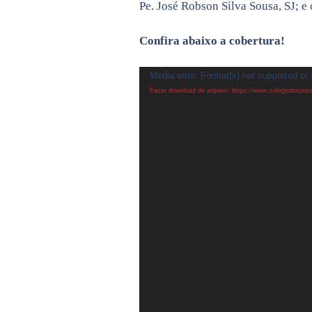
Pe. José Robson Silva Sousa, SJ; e
Confira abaixo a cobertura!
Tocador
Media error: Format(s) not supported or 
de
Fazer download do arquivo: https://www.colegiodosjes
vídeo