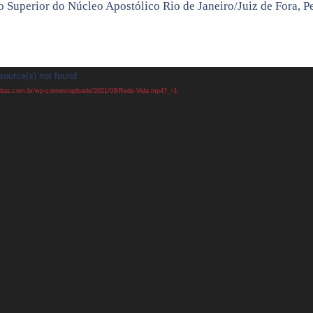
 o Superior do Núcleo Apostólico Rio de Janeiro/Juiz de Fora, P
source(s) not found
uitas.com.br/wp-content/uploads/2021/03/Rede-Vida.mp4?_=1