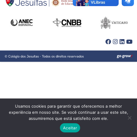
©
Colégio dos Jesuítas
- Todos os direitos reservados
Usamos cookies para garantir que oferecemos a melhor
experiência em nosso site. Se você continuar a usar este site,
assumiremos que está satisfeito com ele.
Aceitar