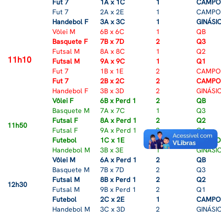
Fut 7
1A x 1C
1
CAMPO
Fut 7
2A x 2E
1
CAMPO
Handebol F
3A x 3C
1
GINÁSI
Vôlei M
6B x 6C
1
QB
Basquete F
7B x 7D
2
Q3
Futsal M
8A x 8C
1
Q2
11h10
Futsal M
9A x 9C
1
Q1
Fut 7
1B x 1E
2
CAMPO
Fut 7
2B x 2C
2
CAMPO
Handebol F
3B x 3D
2
GINÁSI
Vôlei F
6B x Perd 1
2
QB
Basquete M
7A x 7C
1
Q3
Futsal F
8A x Perd 1
2
Q2
11h50
Futsal F
9A x Perd 1
2
Q1
Futebol
1C x 1E
1
CAMPO
Handebol M
3B x 3E
1
GINÁSI
Vôlei M
6A x Perd 1
2
QB
Basquete M
7B x 7D
2
Q3
Futsal M
8B x Perd 1
2
Q2
12h30
Futsal M
9B x Perd 1
2
Q1
Futebol
2C x 2E
1
CAMPO
Handebol M
3C x 3D
2
GINÁSI