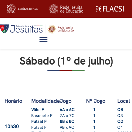
Alternar navegação
Sábado (1º de julho)
Horário
Modalidade
Jogo
Nº Jogo
Local
Vôlei F
6A x 6C
1
QB
Basquete F
7A x 7C
1
Q3
Futsal F
8B x 8C
1
Q2
10h30
Futsal F
9B x 9C
1
Q1