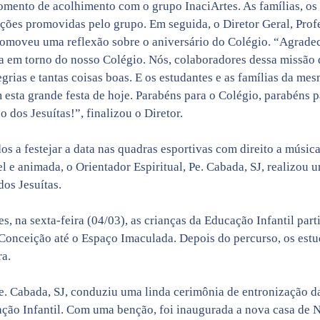
mento de acolhimento com o grupo InaciArtes. As famílias, os 
ções promovidas pelo grupo. Em seguida, o Diretor Geral, Prof
romoveu uma reflexão sobre o aniversário do Colégio. “Agradec
a em torno do nosso Colégio. Nós, colaboradores dessa missã
legrias e tantas coisas boas. E os estudantes e as famílias da me
m esta grande festa de hoje. Parabéns para o Colégio, parabéns 
o dos Jesuítas!”, finalizou o Diretor.
s a festejar a data nas quadras esportivas com direito a música
l e animada, o Orientador Espiritual, Pe. Cabada, SJ, realizou 
os Jesuítas.
, na sexta-feira (04/03), as crianças da Educação Infantil par
Conceição até o Espaço Imaculada. Depois do percurso, os est
a.
, Pe. Cabada, SJ, conduziu uma linda cerimônia de entronização
ção Infantil. Com uma benção, foi inaugurada a nova casa de