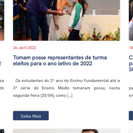
26, abril 2022
18
Tomam posse representantes de turma
C
2
eleitos para o ano letivo de 2022
p
S
sa
Os estudantes do 3º ano do Ensino Fundamental até a
O
do
3ª série do Ensino Médio tomaram posse, nesta
p
segunda-feira (25/04), como […]
en
Saiba Mais