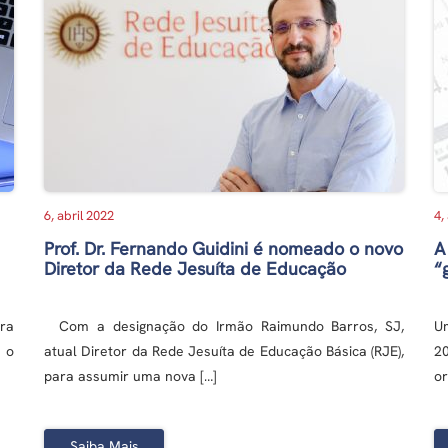
6, abril 2022
4,
Prof. Dr. Fernando Guidini é nomeado o novo
A
Diretor da Rede Jesuíta de Educação
“
ra
Com a designação do Irmão Raimundo Barros, SJ,
Um
 o
atual Diretor da Rede Jesuíta de Educação Básica (RJE),
2
para assumir uma nova […]
or
Saiba Mais