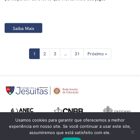
Saiba Mais
1
2
3
…
31
Próximo »
Usamos cookies para garantir que oferecemos a melhor
experiência em nosso site. Se você continuar a usar este site,
assumiremos que está satisfeito com ele.