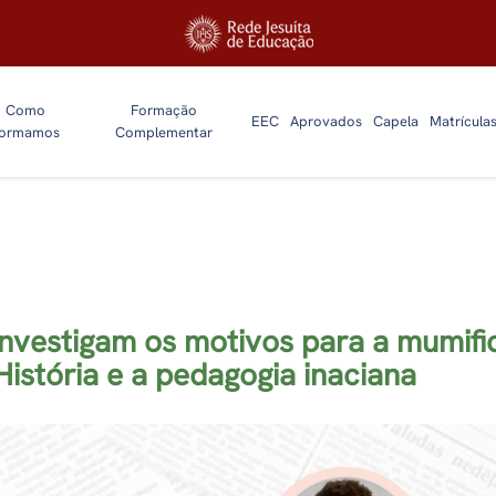
Como
Formação
EEC
Aprovados
Capela
Matrícula
ormamos
Complementar
Artigos
nvestigam os motivos para a mumifi
História e a pedagogia inaciana