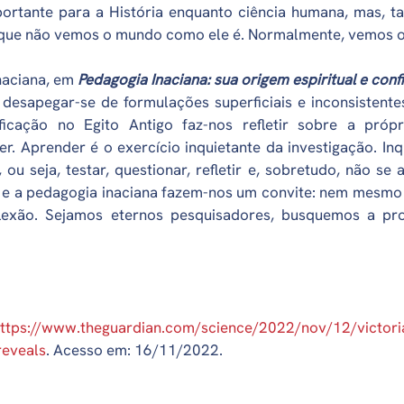
ortante para a História enquanto ciência humana, mas, 
de que não vemos o mundo como ele é. Normalmente, vemos
naciana, em
Pedagogia Inaciana: sua origem espiritual e con
 desapegar-se de formulações superficiais e inconsistent
ficação no Egito Antigo faz-nos refletir sobre a próp
 Aprender é o exercício inquietante da investigação. Inqui
, ou seja, testar, questionar, refletir e, sobretudo, não 
ia e a pedagogia inaciana fazem-nos um convite: nem mes
flexão. Sejamos eternos pesquisadores, busquemos a pro
ttps://www.theguardian.com/science/2022/nov/12/victori
reveals
. Acesso em: 16/11/2022.