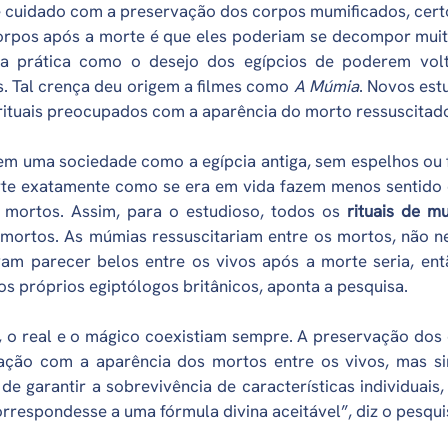
de cuidado com a preservação dos corpos mumificados, cer
rpos após a morte é que eles poderiam se decompor muito
essa prática como o desejo dos egípcios de poderem vo
s. Tal crença deu origem a filmes como
A Múmia
. Novos est
rituais preocupados com a aparência do morto ressuscitado
m uma sociedade como a egípcia antiga, sem espelhos ou fo
te exatamente como se era em vida fazem menos sentido d
mortos. Assim, para o estudioso, todos os
rituais de m
mortos. As múmias ressuscitariam entre os mortos, não ne
am parecer belos entre os vivos após a morte seria, ent
s próprios egiptólogos britânicos, aponta a pesquisa.
o, o real e o mágico coexistiam sempre. A preservação do
ção com a aparência dos mortos entre os vivos, mas sim
e garantir a sobrevivência de características individuais
respondesse a uma fórmula divina aceitável”, diz o pesqui