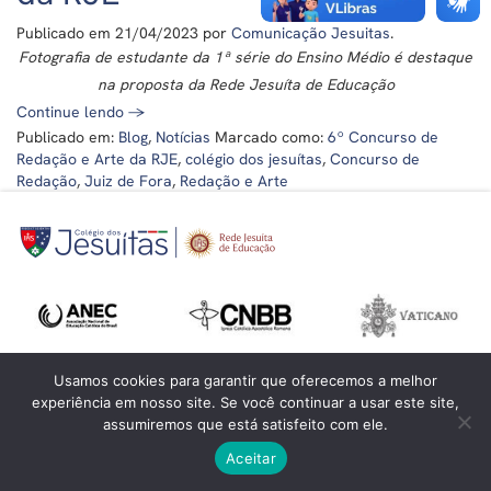
Publicado em
21/04/2023
por
Comunicação Jesuitas
.
Fotografia de estudante da 1ª série do Ensino Médio é destaque
na proposta da Rede Jesuíta de Educação
Continue lendo
→
Publicado em:
Blog
,
Notícias
Marcado como:
6º Concurso de
Redação e Arte da RJE
,
colégio dos jesuítas
,
Concurso de
Redação
,
Juiz de Fora
,
Redação e Arte
Usamos cookies para garantir que oferecemos a melhor
experiência em nosso site. Se você continuar a usar este site,
assumiremos que está satisfeito com ele.
©
Colégio dos Jesuítas
- Todos os direitos reservados
Aceitar