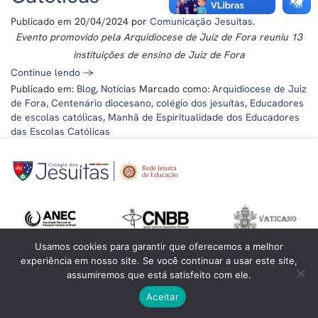
Publicado em
20/04/2024
por
Comunicação Jesuitas
.
Evento promovido pela Arquidiocese de Juiz de Fora reuniu 13
instituições de ensino de Juiz de Fora
Continue lendo
→
Publicado em:
Blog
,
Notícias
Marcado como:
Arquidiocese de Juiz
de Fora
,
Centenário diocesano
,
colégio dos jesuítas
,
Educadores
de escolas católicas
,
Manhã de Espiritualidade dos Educadores
das Escolas Católicas
Usamos cookies para garantir que oferecemos a melhor
experiência em nosso site. Se você continuar a usar este site,
assumiremos que está satisfeito com ele.
Aceitar
©
Colégio dos Jesuítas
- Todos os direitos reservados