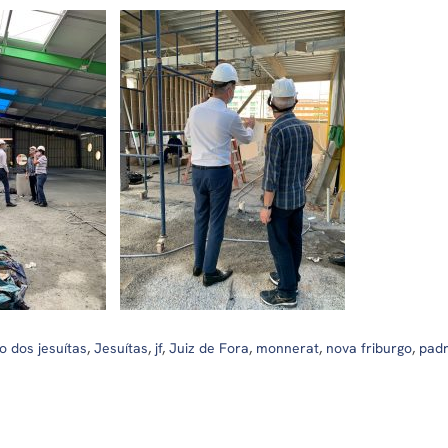
o dos jesuítas
,
Jesuítas
,
jf
,
Juiz de Fora
,
monnerat
,
nova friburgo
,
pad