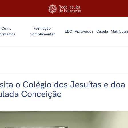
Como
Formação
EEC
Aprovados
Capela
Matrícula
ormamos
Complementar
isita o Colégio dos Jesuítas e doa
ulada Conceição