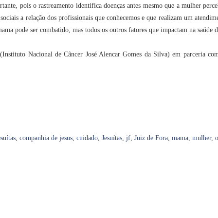
rtante, pois o rastreamento identifica doenças antes mesmo que a mulher perce
 sociais a relação dos profissionais que conhecemos e que realizam um atendi
mama pode ser combatido, mas todos os outros fatores que impactam na saúde d
(Instituto Nacional de Câncer José Alencar Gomes da Silva) em parceria com
suítas
,
companhia de jesus
,
cuidado
,
Jesuítas
,
jf
,
Juiz de Fora
,
mama
,
mulher
,
o