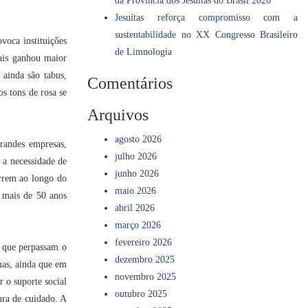
da Província dos Jesuítas do Brasil 2026
Jesuítas reforça compromisso com a
sustentabilidade no XX Congresso Brasileiro
voca instituições
de Limnologia
iais ganhou maior
 ainda são tabus,
Comentários
s tons de rosa se
Arquivos
agosto 2026
randes empresas,
julho 2026
 a necessidade de
junho 2026
orrem ao longo do
maio 2026
 mais de 50 anos
abril 2026
março 2026
fevereiro 2026
 que perpassam o
dezembro 2025
mas, ainda que em
novembro 2025
 o suporte social
outubro 2025
ura de cuidado. A