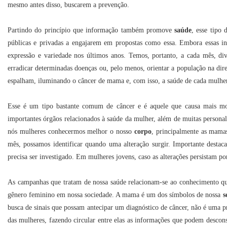
mesmo antes disso, buscarem a prevenção.
Partindo do princípio que informação também promove
saúde
, esse tipo
públicas e privadas a engajarem em propostas como essa. Embora essas ini
expressão e variedade nos últimos anos. Temos, portanto, a cada mês, div
erradicar determinadas doenças ou, pelo menos, orientar a população na di
espalham, iluminando o câncer de mama e, com isso, a saúde de cada mulhe
Esse é um tipo bastante comum de câncer e é aquele que causa mais mo
importantes órgãos relacionados à saúde da mulher, além de muitas persona
nós mulheres conhecermos melhor o nosso
corpo
, principalmente as mamas
mês, possamos identificar quando uma alteração surgir. Importante dest
precisa ser investigado. Em mulheres jovens, caso as alterações persistam po
As campanhas que tratam de nossa saúde relacionam-se ao conhecimento qu
gênero feminino em nossa sociedade. A mama é um dos símbolos de nossa
s
busca de sinais que possam antecipar um diagnóstico de câncer, não é uma pr
das mulheres, fazendo circular entre elas as informações que podem descon