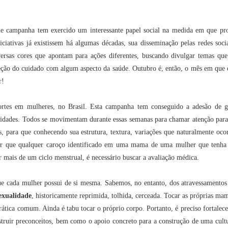
 de campanha tem exercido um interessante papel social na medida em que pro
ciativas já existissem há algumas décadas, sua disseminação pelas redes soc
ersas cores que apontam para ações diferentes, buscando divulgar temas que
reção do cuidado com algum aspecto da saúde. Outubro é, então, o mês em que o
r!
rtes em mulheres, no Brasil. Esta campanha tem conseguido a adesão de g
lidades. Todos se movimentam durante essas semanas para chamar atenção para
, para que conhecendo sua estrutura, textura, variações que naturalmente oc
acar que qualquer caroço identificado em uma mama de uma mulher que tenha
r mais de um ciclo menstrual, é necessário buscar a avaliação médica.
e cada mulher possui de si mesma. Sabemos, no entanto, dos atravessamentos
exualidade
, historicamente reprimida, tolhida, cerceada. Tocar as próprias ma
ática comum. Ainda é tabu tocar o próprio corpo. Portanto, é preciso fortalecer
struir preconceitos, bem como o apoio concreto para a construção de uma cult