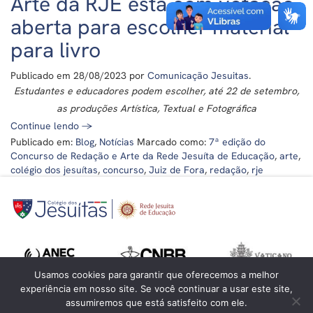
Arte da RJE está com votação
aberta para escolher material
para livro
Publicado em
28/08/2023
por
Comunicação Jesuitas
.
Estudantes e educadores podem escolher, até 22 de setembro,
as produções Artística, Textual e Fotográfica
Continue lendo
→
Publicado em:
Blog
,
Notícias
Marcado como:
7ª edição do
Concurso de Redação e Arte da Rede Jesuíta de Educação
,
arte
,
colégio dos jesuítas
,
concurso
,
Juiz de Fora
,
redação
,
rje
Usamos cookies para garantir que oferecemos a melhor
experiência em nosso site. Se você continuar a usar este site,
assumiremos que está satisfeito com ele.