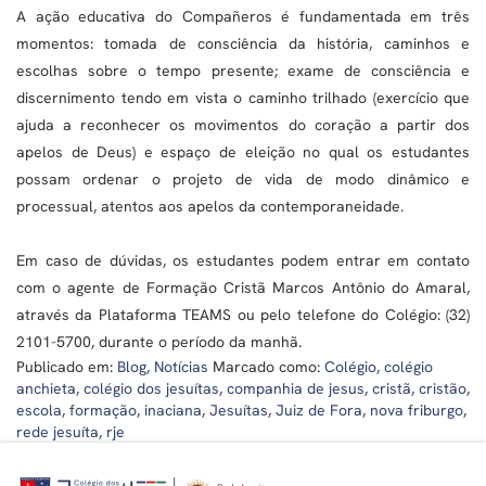
A ação educativa do Compañeros é fundamentada em três
momentos: tomada de consciência da história, caminhos e
escolhas sobre o tempo presente; exame de consciência e
discernimento tendo em vista o caminho trilhado (exercício que
ajuda a reconhecer os movimentos do coração a partir dos
apelos de Deus) e espaço de eleição no qual os estudantes
possam ordenar o projeto de vida de modo dinâmico e
processual, atentos aos apelos da contemporaneidade.
Em caso de dúvidas, os estudantes podem entrar em contato
com o agente de Formação Cristã Marcos Antônio do Amaral,
através da Plataforma TEAMS ou pelo telefone do Colégio: (32)
2101-5700, durante o período da manhã.
Publicado em:
Blog
,
Notícias
Marcado como:
Colégio
,
colégio
anchieta
,
colégio dos jesuítas
,
companhia de jesus
,
cristã
,
cristão
,
escola
,
formação
,
inaciana
,
Jesuítas
,
Juiz de Fora
,
nova friburgo
,
rede jesuíta
,
rje