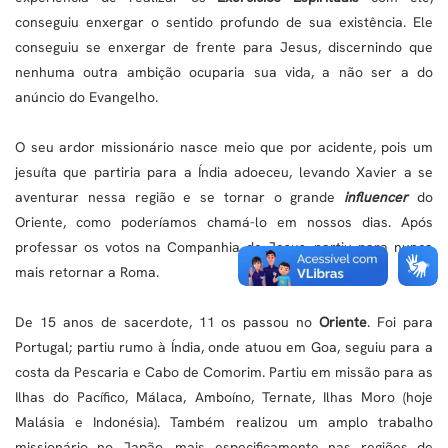
conseguiu enxergar o sentido profundo de sua existência. Ele
conseguiu se enxergar de frente para Jesus, discernindo que
nenhuma outra ambição ocuparia sua vida, a não ser a do
anúncio do Evangelho.
O seu ardor missionário nasce meio que por acidente, pois um
jesuíta que partiria para a Índia adoeceu, levando Xavier a se
aventurar nessa região e se tornar o grande
influencer
do
Oriente, como poderíamos chamá-lo em nossos dias. Após
professar os votos na Companhia de Jesus, partiu para nunca
mais retornar a Roma.
De 15 anos de sacerdote, 11 os passou no
Oriente
. Foi para
Portugal; partiu rumo à Índia, onde atuou em Goa, seguiu para a
costa da Pescaria e Cabo de Comorim. Partiu em missão para as
Ilhas do Pacífico, Málaca, Amboíno, Ternate, Ilhas Moro (hoje
Malásia e Indonésia). Também realizou um amplo trabalho
missionário no Japão, mais especificamente nas regiões de