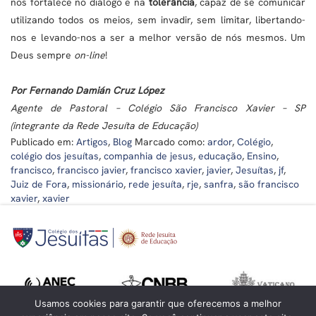
nos fortalece no diálogo e na
tolerância
, capaz de se comunicar
utilizando todos os meios, sem invadir, sem limitar, libertando-
nos e levando-nos a ser a melhor versão de nós mesmos. Um
Deus sempre
on-line
!
Por Fernando Damián Cruz López
Agente de Pastoral – Colégio São Francisco Xavier – SP
(integrante da Rede Jesuíta de Educação)
Publicado em:
Artigos
,
Blog
Marcado como:
ardor
,
Colégio
,
colégio dos jesuítas
,
companhia de jesus
,
educação
,
Ensino
,
francisco
,
francisco javier
,
francisco xavier
,
javier
,
Jesuítas
,
jf
,
Juiz de Fora
,
missionário
,
rede jesuíta
,
rje
,
sanfra
,
são francisco
xavier
,
xavier
Usamos cookies para garantir que oferecemos a melhor