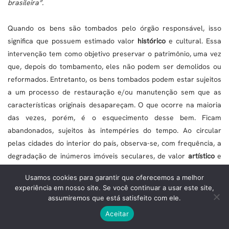
brasileira”.
Quando os bens são tombados pelo órgão responsável, isso
significa que possuem estimado valor
histórico
e cultural. Essa
intervenção tem como objetivo preservar o patrimônio, uma vez
que, depois do tombamento, eles não podem ser demolidos ou
reformados. Entretanto, os bens tombados podem estar sujeitos
a um processo de restauração e/ou manutenção sem que as
características originais desapareçam. O que ocorre na maioria
das vezes, porém, é o esquecimento desse bem. Ficam
abandonados, sujeitos às intempéries do tempo. Ao circular
pelas cidades do interior do país, observa-se, com frequência, a
degradação de inúmeros imóveis seculares, de valor
artístico
e
cultural, de propriedade particular ou pública, que
Usamos cookies para garantir que oferecemos a melhor
lamentavelmente dão lugar a outras edificações.
experiência em nosso site. Se você continuar a usar este site,
assumiremos que está satisfeito com ele.
A importância pela
preservação
do Patrimônio histórico e
Aceitar
cultural é extremamente relevante. Há uma rica diversidade