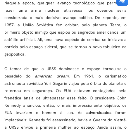
Naquela época, qualquer avanço tecnológico que permitisse
fazer uma arma nuclear atravessar os oceanos seria
considerada o mais decisivo avanço político. De repente, em
1957, a União Soviética fez orbitar, pelo planeta Terra, o
primeiro objeto inimigo que espiou os segredos americanos: um
satélite artificial. Ali, uma nova espécie de corrida se iniciava: a
corrida
pelo espaço sideral, que se tornou o novo tabuleiro da
geopolítica.
O temor de que a URSS dominasse o espaço tornou-se o
pesadelo do
american dream
. Em 1961, o carismático
astronauta soviético Yuri Gagarin viajou pela órbita do planeta e
retornou em segurança. Os EUA estavam contagiados pela
frenética ânsia de ultrapassar esse feito. O presidente John
Kennedy anunciou, então, o mais impressionante objetivo: os
EUA levariam o homem à Lua. As
adversidades
foram
implacáveis: Kennedy foi assassinado, havia a Guerra do Vietnã,
a URSS enviou a primeira mulher ao espaço. Ainda assim, o