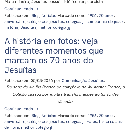
Mata mineira, Jesuítas possui histórico vanguardista
Continue lendo
→
Publicado em:
Blog
,
Notícias
Marcado como:
1956
,
70 anos
,
aniversário
,
colégio dos jesuítas
,
colégios jf
,
companhia de jesus
,
história
,
Jesuítas
,
melhor colégio jg
A história em fotos: veja
diferentes momentos que
marcam os 70 anos do
Jesuítas
Publicado em
05/03/2026
por
Comunicação Jesuitas
.
Da sede da Av. Rio Branco ao complexo na Av. Itamar Franco, o
Colégio passou por muitas transformações ao longo das
décadas
Continue lendo
→
Publicado em:
Blog
,
Notícias
Marcado como:
1956
,
70 anos
,
aniversário
,
colégio dos jesuítas
,
colégios jf
,
Fotos
,
história
,
Juiz
de Fora
,
melhor colégio jf